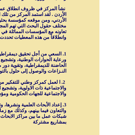
نشأ المركز في ظروف انطلاق عملية
الأردن . لقد استمد المركز من تلك
الأردني، ومن موقعه كمؤسسة بحثية
مختلف حقول البحث التي تهم المجت
تعاونه مع المؤسسات المماثلة في ا
وانطلاقاً من هذه المعطيات تحددت
1. السعي من أجل تحقيق ديمقراطية
ورعاية الحوارات الوطنية، وتشجيع 
الحاضنة للديمقراطية، وتقوية دور 
النـزاعات والوصول إلى حلول بالتو
2. ا لعمل كمركز وطني للتفكير من
والاجتماعية ذات الاولوية، وتشجيع ا
والاجتماعية للجهات الحكومية وم
3. إعداد الأبحاث العلمية ونشرها، 
والتعاون فيما بينهم، وكذلك مع زمل
شبكات عمل ما بين مراكز الابحاث دا
بمشاريع مشتركة